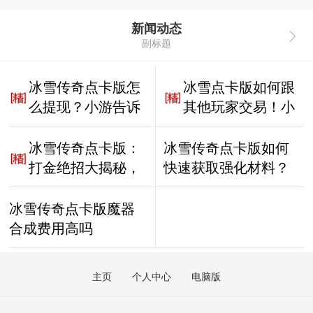
新闻动态
副标题
冰雪传奇点卡版怎
冰雪点卡版如何跟
么提现？小游告诉
其他玩家交易！小
你，劲爆程度你想
游带你看传奇！
不到！
冰雪传奇点卡版：
冰雪传奇点卡版如何
打金绝招大揭秘，
快速获取强化材料？
点卡模式狂挣元宝
攻略曝光！
冰雪传奇点卡版魔器
合成费用高吗
主页
个人中心
电脑版