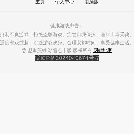
主页
个人中心
电脑版
健康游戏忠告：
抵制不良游戏，拒绝盗版游戏。注意自我保护，谨防上当受骗。
适度游戏益脑，沉迷游戏伤身。合理安排时间，享受健康生活。
@ 盟重英雄 冰雪点卡版 版权所有
网站地图
皖ICP备2024040674号-7