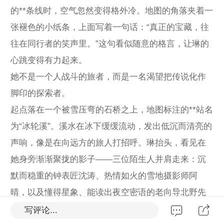
的**条线时，空气忽然变得格外冷。地图的角落夹着一
张褪色的小纸条，上面写着一句话：“真正的宝藏，往
往在同行者的笑声里。”这句看似随意的格言，让琳的
心跳变得有力起来。
她不是一个人战斗的旅者，而是一名渴望把传说化作
脚印的探索者。
起点落在一个被雪压弯的石桥之上，地图标注的**站名
为“冰轮溪”。溪水在冰下缓缓流动，发出低沉而清亮的
声响，像是在向远方的旅人打招呼。琳抬头，看见在
她身旁渐渐聚拢的影子——三位陌生人并肩走来：沉
默而稳重的钟表匠沈涛、热情如火的雪地摄影师阿
晴，以及懂得星象、能读出夜空密语的老向导北野先
生。
写评论...