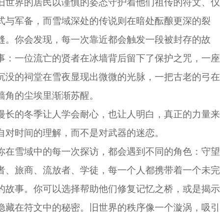
旧世界的居民以谨慎的姿态守护着他们祖传的符文、仪
式与军备，而雪域深处的传说则在暗处酝酿更深的裂
缝。你会发现，每一次靠近都会触发一段被封存的故
事：一位流亡的贤者在冰墙背后留下了保护之咒，一座
沉没的祠堂在雪夜显现出微微的光脉，一把古老的弓在
墙角的尘埃里渐渐苏醒。
漫长的冬季让人学会耐心，也让人明白，真正的力量来
自对时间的理解，而不是对武器的迷恋。
你在雪域中的每一次探访，都会遇到不同的角色：守望
者、旅商、流放者、学徒，每一个人都携带着一个未完
的故事。你可以选择帮助他们修复记忆之桥，或是揭示
隐藏在符文中的秘密。旧世界的秩序像一个漩涡，吸引