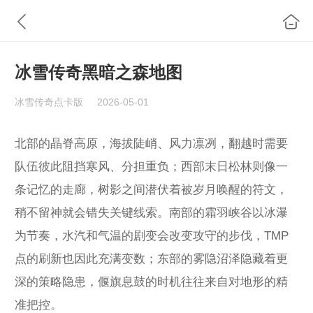
冰雪传奇黑暗之森地图
冰雪传奇点卡版
2026-05-01
北部的晶脊高原，海拔陡峭、风力凛冽，翻越时需要
队伍彼此阻挡寒风、分担重负；西部末日松林则像一
条记忆的走廊，树影之间潜伏着被岁月唤醒的符文，
稍不留神就会错失关键线索。南部的霜羽峡谷以冰瀑
为节奏，水汽和气温的剧变会改变攻守的步伐，TMP
点的刷新也因此充满变数；东部的雾隐沼泽隐藏着更
深的策略隐患，偃旗息鼓的时机往往来自对地形的精
准把控。