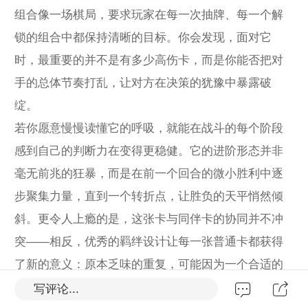
组合像一场棋局，要求玩家在每一次抽牌、每一个解
锁的组合中都保持清晰的目标。你会发现，面对它
时，最重要的并不是有多少高伤卡，而是你能否把对
手的总体节奏打乱，让对方在决策的犹豫中暴露破
绽。
若你愿意慢慢读懂它的呼吸，就能在战斗的每个阶段
感到自己的判断力在变得更稳健。它的进阶形态并非
毫无前兆的狂暴，而是在前一个回合的微小胜利中逐
步聚集力量，直到一个转折点，让胜负的天平悄然倾
斜。更令人上瘾的是，这张卡与同伴卡的协同并不冲
突——相反，优秀的羁绊设计让每一张普通卡都获得
了新的意义：原本乏味的重复，可能因为一个合适的
时机而翻新为强势连击。
写评论...